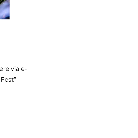
re via e-
 Fest”