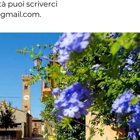
tà puoi scriverci
t@gmail.com
.