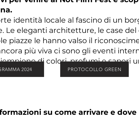
na.
rte identità locale al fascino di un bo
. Le eleganti architetture, le case del
cole piazze le hanno valso il riconosci
ancora più viva ci sono gli eventi inter
 riempiono di colori, profumi e sapori un
GRAMMA 2024
PROTOCOLLO GREEN
informazioni su come arrivare e dove