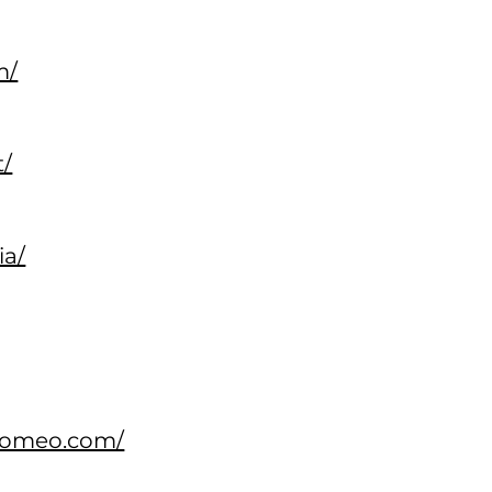
m/
t/
ia/
romeo.com/