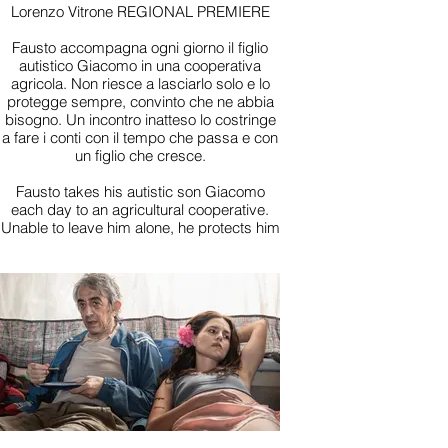
Lorenzo Vitrone REGIONAL PREMIERE
Fausto accompagna ogni giorno il figlio
autistico Giacomo in una cooperativa
agricola. Non riesce a lasciarlo solo e lo
protegge sempre, convinto che ne abbia
bisogno. Un incontro inatteso lo costringe
a fare i conti con il tempo che passa e con
un figlio che cresce.
Fausto takes his autistic son Giacomo
each day to an agricultural cooperative.
Unable to leave him alone, he protects him
constantly, sure his son needs him. An
unexpected encounter forces Fausto to
face time passing, and a son who is
growing up.