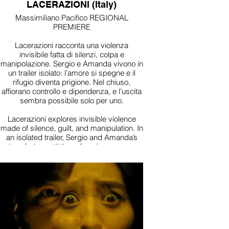
LACERAZIONI (Italy)
Massimiliano Pacifico REGIONAL
PREMIERE
Lacerazioni racconta una violenza
invisibile fatta di silenzi, colpa e
manipolazione. Sergio e Amanda vivono in
un trailer isolato: l’amore si spegne e il
rifugio diventa prigione. Nel chiuso,
affiorano controllo e dipendenza, e l’uscita
sembra possibile solo per uno.
Lacerazioni explores invisible violence
made of silence, guilt, and manipulation. In
an isolated trailer, Sergio and Amanda’s
love fades until the refuge becomes a
prison. In that closed space, control and
dependency surface, and only one of
them still dreams of a way out.