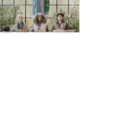
LUNA (Italy)
Aurora Ovan REGIONAL PREMIERE
Nel 2045 distopico il mondo è diviso tra
Natura e Città, in guerra. Luna, giovane e
ribelle sciamana in formazione, entra
illegalmente nella Città per trovare una
prova e dimostrare ai Custodi che i
cittadini possono ancora cambiare.
In a dystopian 2045 the world is split
between Nature and City, at war. Luna, a
young rebellious shaman-to-be, sneaks
into the City to find proof and show the
Custodians that citizens can still change.