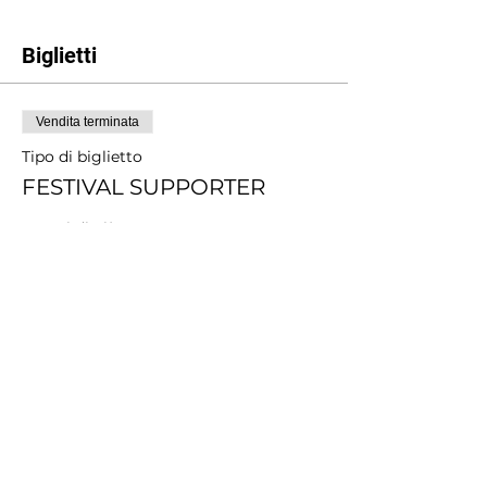
Biglietti
Vendita terminata
Tipo di biglietto
FESTIVAL SUPPORTER
Scopri di più
Prezzo
Scegli tu il prezzo
+Commissione di servizio sui biglietti
Condividi questo evento