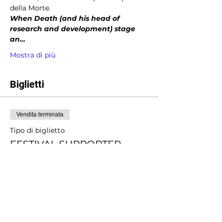
della Morte.
When Death (and his head of 
research and development) stage 
an…
Mostra di più
Biglietti
Vendita terminata
Tipo di biglietto
FESTIVAL SUPPORTER
Scopri di più
Prezzo
Scegli tu il prezzo
+Commissione di servizio sui biglietti