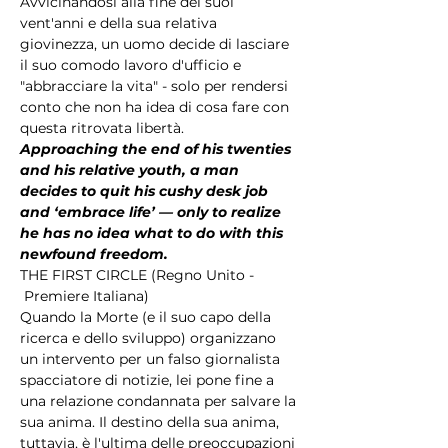
Avvicinandosi alla fine dei suoi 
vent'anni e della sua relativa 
giovinezza, un uomo decide di lasciare 
il suo comodo lavoro d'ufficio e 
"abbracciare la vita" - solo per rendersi 
conto che non ha idea di cosa fare con 
questa ritrovata libertà.
Approaching the end of his twenties 
and his relative youth, a man 
decides to quit his cushy desk job 
and ‘embrace life’ — only to realize 
he has no idea what to do with this 
newfound freedom.
THE FIRST CIRCLE (Regno Unito - 
 Premiere Italiana) 
Quando la Morte (e il suo capo della 
ricerca e dello sviluppo) organizzano 
un intervento per un falso giornalista 
spacciatore di notizie, lei pone fine a 
una relazione condannata per salvare la 
sua anima. Il destino della sua anima, 
tuttavia, è l'ultima delle preoccupazioni 