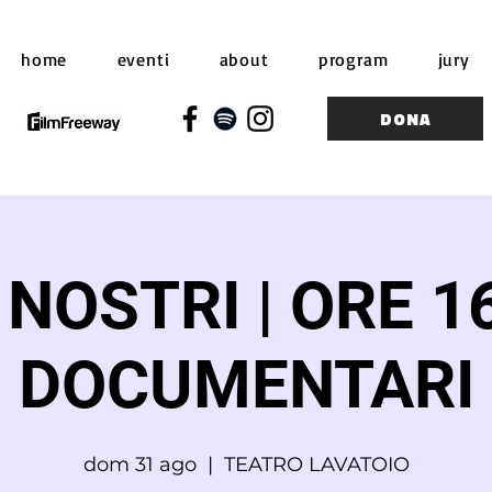
home
eventi
about
program
jury
DONA
 NOSTRI | ORE 16
DOCUMENTARI
dom 31 ago
  |  
TEATRO LAVATOIO