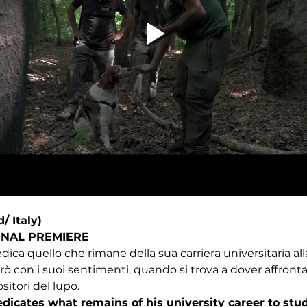
/ Italy)
ONAL PREMIERE
dica quello che rimane della sua carriera universitaria alla
ò con i suoi sentimenti, quando si trova a dover affrontare
ositori del lupo.
dicates what remains of his university career to stud