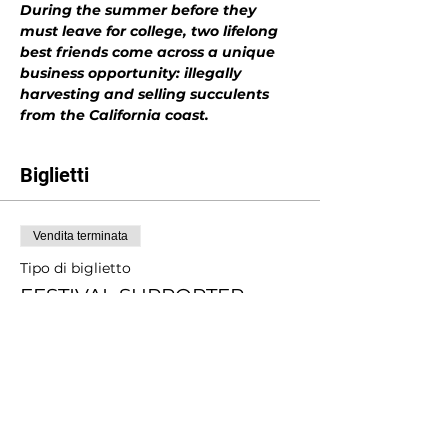
During the summer before they 
must leave for college, two lifelong 
best friends come across a unique 
business opportunity: illegally 
harvesting and selling succulents 
from the California coast.
Biglietti
Vendita terminata
Tipo di biglietto
FESTIVAL SUPPORTER
Scopri di più
Prezzo
Scegli tu il prezzo
+Commissione di servizio sui biglietti