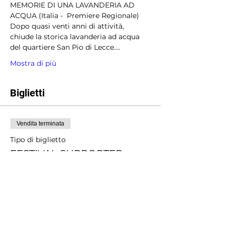
MEMORIE DI UNA LAVANDERIA AD 
ACQUA (Italia -  Premiere Regionale) 
Dopo quasi venti anni di attività, 
chiude la storica lavanderia ad acqua 
del quartiere San Pio di Lecce.…
Mostra di più
Biglietti
Vendita terminata
Tipo di biglietto
FESTIVAL SUPPORTER
Scopri di più
Prezzo
Scegli tu il prezzo
+Commissione di servizio sui biglietti