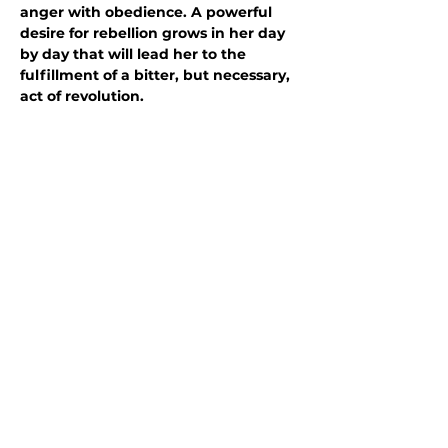
anger with obedience. A powerful 
desire for rebellion grows in her day 
by day that will lead her to the 
fulfillment of a bitter, but necessary, 
act of revolution.
Comunque Bene (Italia)
Mostra di più
Condividi questo evento
Resta