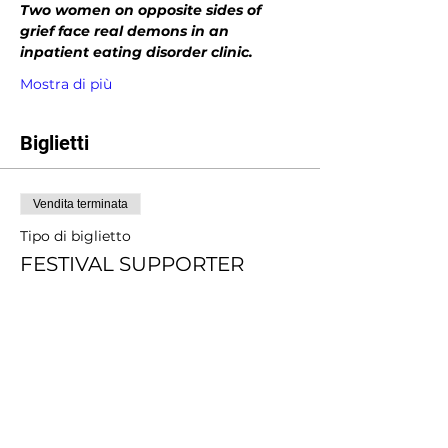
Two women on opposite sides of 
grief face real demons in an 
inpatient eating disorder clinic.
Mostra di più
Biglietti
Vendita terminata
Tipo di biglietto
FESTIVAL SUPPORTER
Scopri di più
Prezzo
Scegli tu il prezzo
+Commissione di servizio sui biglietti