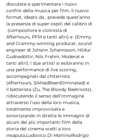
discutere e sperimentare i nuovi 
confini della musica per film. Il nuovo 
format, ideato da 
, prevede quest’anno 
la presenza di super ospiti del calibro di 
 (compositore e violinista di 
Afterhours, PFM e tanti altri) e 
 (Emmy 
and Grammy-winning producer, sound 
engineer di Johann Johannsson, Hildur 
Gudnadóttir, Nils Frahm, Moderat e 
tanti altri). I due artisti si esibiranno in 
una performance di live scoring, 
accompagnati dal chitarrista 
(Afterhours, 3/4HadBeenEliminated) e 
il batterista
 (Zu, The Bloody Beetroots), 
ridiscutendo il senso dell’immagine 
attraverso l’uso della loro musica, 
totalmente improvvisata e 
sonorizzando in diretta le immagini di 
alcuni dei più importanti film della 
storia del cinema scelti a loro 
insaputa.
Ludovico Di Martino
Rodrigo 