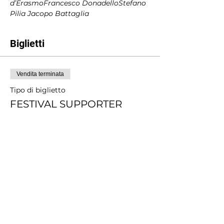
d’Erasmo
Francesco Donadello
Stefano 
Pilia
 Jacopo Battaglia
Biglietti
Vendita terminata
Tipo di biglietto
FESTIVAL SUPPORTER
Scopri di più
Prezzo
Scegli tu il prezzo
+Commissione di servizio sui biglietti