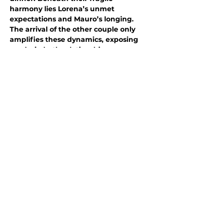
harmony lies Lorena’s unmet 
expectations and Mauro’s longing. 
The arrival of the other couple only 
amplifies these dynamics, exposing 
cracks in both relationships.
Spit it Out (USA)
Mostra di più
Condividi questo evento
Resta