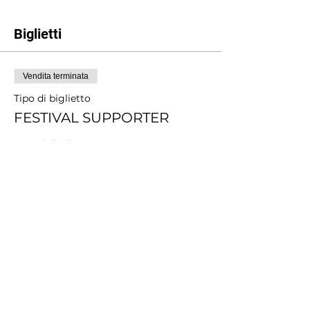
Biglietti
Vendita terminata
Tipo di biglietto
FESTIVAL SUPPORTER
Scopri di più
Prezzo
Scegli tu il prezzo
+Commissione di servizio sui biglietti
Condividi questo evento