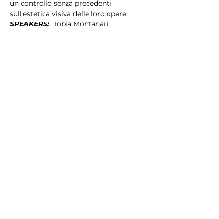
un controllo senza precedenti 
sull'estetica visiva delle loro opere.
SPEAKERS: 
 Tobia Montanari
Tobia Montanari
Mosso da una passione…
Mostra di più
Condividi questo evento
Resta
aggiornato