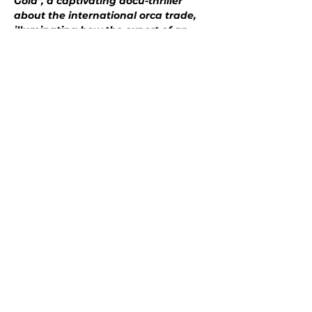
Gold", a captivating docu-thriller 
about the international orca trade, 
illuminating how the export of an 
American business…
Mostra di più
Condividi questo evento
Resta
aggiornato
Join