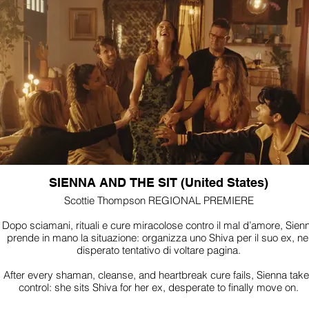
SIENNA AND THE SIT (United States)
Scottie Thompson REGIONAL PREMIERE
Dopo sciamani, rituali e cure miracolose contro il mal d’amore, Sien
prende in mano la situazione: organizza uno Shiva per il suo ex, ne
disperato tentativo di voltare pagina.
After every shaman, cleanse, and heartbreak cure fails, Sienna tak
control: she sits Shiva for her ex, desperate to finally move on.