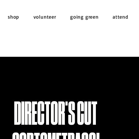
shop
volunteer
going green
attend
DIRECTOR'S CUT