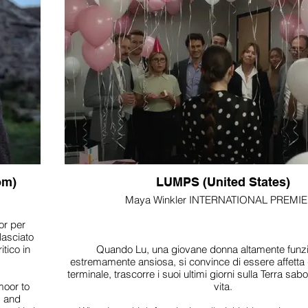
om)
LUMPS (United States)
Maya Winkler INTERNATIONAL PREMI
or per
lasciato
tico in
Quando Lu, una giovane donna altamente funz
estremamente ansiosa, si convince di essere affetta 
terminale, trascorre i suoi ultimi giorni sulla Terra sab
moor to
vita.
s and