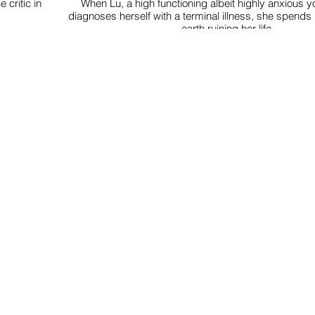
 critic in
When Lu, a high functioning albeit highly anxious
diagnoses herself with a terminal illness, she spends 
earth ruining her life.