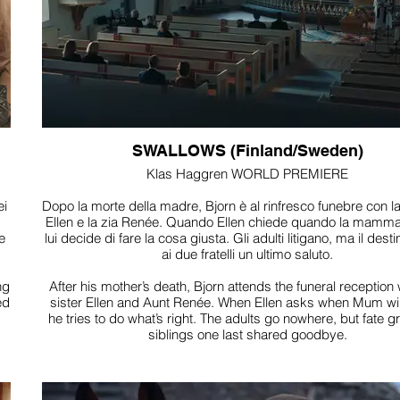
SWALLOWS (Finland/Sweden)
Klas Haggren WORLD PREMIERE
ei
Dopo la morte della madre, Bjorn è al rinfresco funebre con la
Ellen e la zia Renée. Quando Ellen chiede quando la mamma
e
lui decide di fare la cosa giusta. Gli adulti litigano, ma il dest
ai due fratelli un ultimo saluto.
ng
After his mother’s death, Bjorn attends the funeral reception wi
ed
sister Ellen and Aunt Renée. When Ellen asks when Mum will
he tries to do what’s right. The adults go nowhere, but fate g
siblings one last shared goodbye.