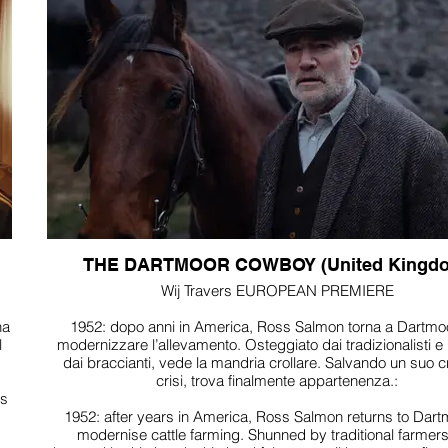
THE DARTMOOR COWBOY (United Kingd
Wij Travers EUROPEAN PREMIERE
na
1952: dopo anni in America, Ross Salmon torna a Dartmo
l
modernizzare l’allevamento. Osteggiato dai tradizionalisti e 
dai braccianti, vede la mandria crollare. Salvando un suo cri
crisi, trova finalmente appartenenza.:
es
1952: after years in America, Ross Salmon returns to Dart
modernise cattle farming. Shunned by traditional farmer