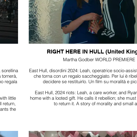
RIGHT HERE IN HULL (United Kin
Martha Godber WORLD PREMIERE
 sorellina
East Hull, disordini 2024: Leah, operatrice socio-assis
 tornerà,
che torna con un regalo saccheggiato. Per lui è ribel
ino regala
decidere se restituirlo. Un film su moralità e pic
East Hull, 2024 riots: Leah, a care worker, and Ry
th little
home with a looted gift. He calls it rebellion; she mu
 return,
to return it. A story of morality and small a
rants the