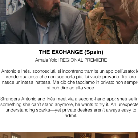
THE EXCHANGE (Spain)
Amaia Yoldi REGIONAL PREMIERE
Antonio e Inés, sconosciuti, si incontrano tramite un’app dell’usato: l
vende qualcosa che non sopporta più, lui vuole provarlo. Tra loro
nasce un’intesa inattesa. Ma ciò che facciamo in privato non sempr
si può dire ad alta voce.
Strangers Antonio and Inés meet via a second-hand app: she’s selli
something she can’t stand anymore, he wants to try it. An unexpect
understanding sparks—yet private desires aren’t always easy to
admit.