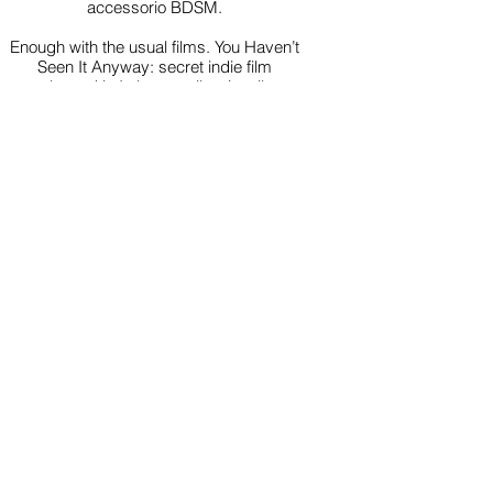
accessorio BDSM.
Enough with the usual films. You Haven’t
Seen It Anyway: secret indie film
unreleased in Italy, no trailers/spoilers.
Rule: bring/wear a BDSM accessory.
Resta
aggiornato
Join
PER SPONSOR , STAMPA & INFORMAZIONI:
hello@notfilmfest.com