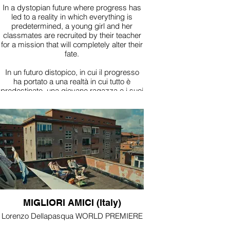
In a dystopian future where progress has
led to a reality in which everything is
predetermined, a young girl and her
classmates are recruited by their teacher
for a mission that will completely alter their
fate.
In un futuro distopico, in cui il progresso
ha portato a una realtà in cui tutto è
predestinato, una giovane ragazza e i suoi
compagni di classe vengono ingaggiati
dalla loro insegnante per una missione che
stravolgerà completamente la loro sorte.
MIGLIORI AMICI (Italy)
Lorenzo Dellapasqua WORLD PREMIERE