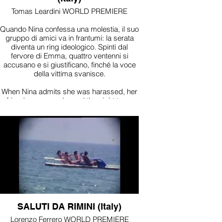
Tomas Leardini WORLD PREMIERE
Quando Nina confessa una molestia, il suo
gruppo di amici va in frantumi: la serata
diventa un ring ideologico. Spinti dal
fervore di Emma, quattro ventenni si
accusano e si giustificano, finché la voce
della vittima svanisce.
When Nina admits she was harassed, her
friend group cracks and the night turns
into an ideological cage match. Fueled by
Emma’s fervor, four twenty-somethings
spiral into blame and self-defense—until
the victim’s voice disappears.
SALUTI DA RIMINI (Italy)
Lorenzo Ferrero WORLD PREMIERE