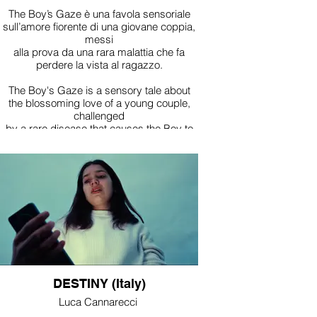
The Boy’s Gaze è una favola sensoriale
sull’amore fiorente di una giovane coppia,
messi
alla prova da una rara malattia che fa
perdere la vista al ragazzo.
The Boy's Gaze is a sensory tale about
the blossoming love of a young couple,
challenged
by a rare disease that causes the Boy to
lose his sight.
DESTINY (Italy)
Luca Cannarecci