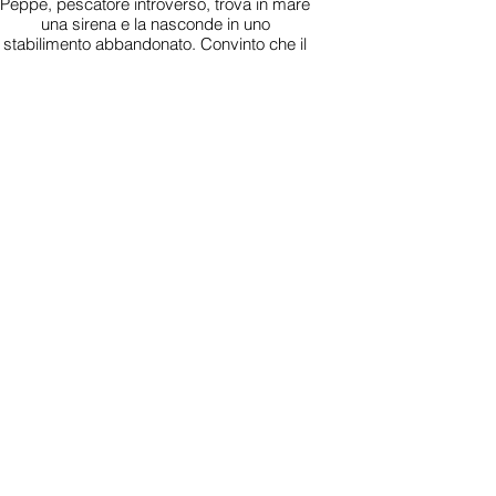
Peppe, pescatore introverso, trova in mare
una sirena e la nasconde in uno
stabilimento abbandonato. Convinto che il
destino sia cambiato, sogna di non restare
mai più solo.
Peppe, an introverted fisherman, finds a
mermaid and hides her in an abandoned
building. Certain his fate has changed, he
believes he’ll never be alone again.
SONG OF SALT (Italy)
Isabella Bazoni
Songs of Salt racconta le comunità