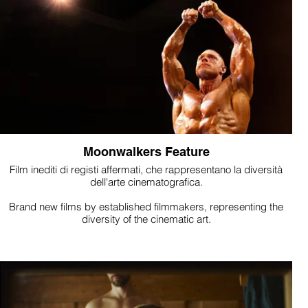
Moonwalkers Feature
Film inediti di registi affermati, che rappresentano la diversità
dell'arte cinematografica.
Brand new films by established filmmakers, representing the
diversity of the cinematic art.