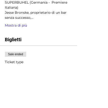
SUPERBUHEL (Germania -  Premiere 
Italiana) 
Jesse Bronske, proprietario di un bar 
senza successo,…
Mostra di più
Biglietti
Sale ended
Ticket type
FESTIVAL SUPPORTER
More info
Price
Pay what you want
+Ticket service fee