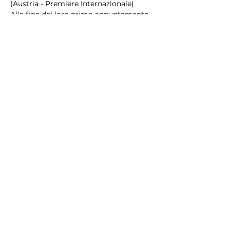
(Austria - Premiere Internazionale)
Alla fine del loro primo appuntamento, 
decidono di fermarsi a casa di lei prima 
di salutarsi. Proprio…
Mostra di più
Condividi questo evento
Stay in the loop
Join