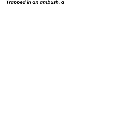
Trapped in an ambush, a 
metagalactic captain fends off 
mysterious beings…
Mostra di più
Condividi questo evento
Stay in the loop
Join