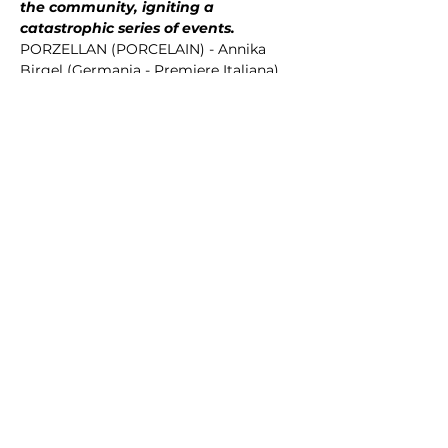
the community, igniting a 
catastrophic series of events.
PORZELLAN (PORCELAIN) - Annika 
Birgel (Germania - Premiere Italiana) 
In una remota isola tedesca, gli abitanti 
del villaggio si riuniscono per 
spaccare…
Mostra di più
Condividi questo evento
Stay in the loop