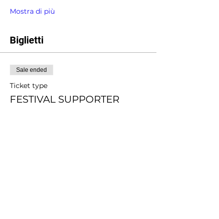
Mostra di più
Biglietti
Sale ended
Ticket type
FESTIVAL SUPPORTER
More info
Price
Pay what you want
+Ticket service fee