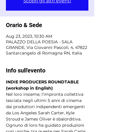
Scopri gli altri eventi
Orario & Sede
Aug 23, 2023, 10:30 AM
PALAZZO DELLA POESIA - SALA
GRANDE, Via Giovanni Pascoli, 4, 47822
Santarcangelo di Romagna RN, Italia
Info sull'evento
INDIE PRODUCERS ROUNDTABLE 
(workshop in English)
Nel loro insieme, l'impronta collettiva 
lasciata negli ultimi 5 anni di cinema 
dai produttori indipendenti emergenti 
da Los Angeles Sarah Carter, Kyle 
Stroud e James Oliver è sbalorditiva.
Ognuno di loro ha guidato produzioni 
così uniche, tra queste per Sarah Carte 