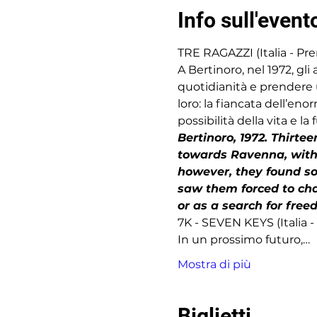
Info sull'event
TRE RAGAZZI (Italia - Pr
A Bertinoro, nel 1972, gl
quotidianità e prendere u
loro: la fiancata dell’enor
possibilità della vita e l
Bertinoro, 1972. Thirt
towards Ravenna, with t
however, they found so
saw them forced to chan
or as a search for free
7K - SEVEN KEYS (Italia 
In un prossimo futuro,…
Mostra di più
Biglietti