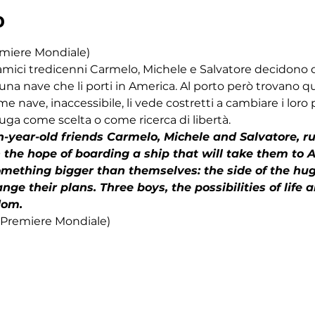
o
emiere Mondiale)
i amici tredicenni Carmelo, Michele e Salvatore decidono d
na nave che li porti in America. Al porto però trovano qu
me nave, inaccessibile, li vede costretti a cambiare i loro pi
a fuga come scelta o come ricerca di libertà.
een-year-old friends Carmelo, Michele and Salvatore,
he hope of boarding a ship that will take them to Am
mething bigger than themselves: the side of the huge
ge their plans. Three boys, the possibilities of life 
dom.
- Premiere Mondiale)