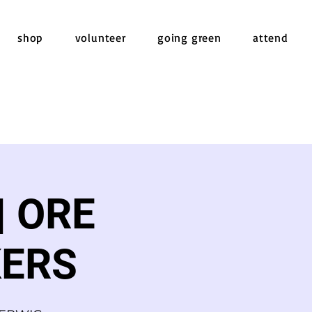
shop
volunteer
going green
attend
| ORE
KERS