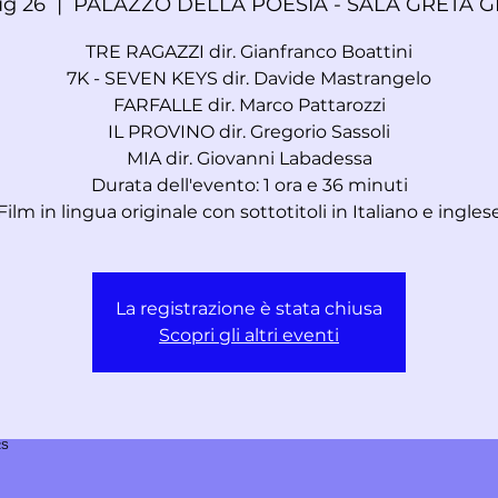
ug 26
  |  
PALAZZO DELLA POESIA - SALA GRETA 
TRE RAGAZZI dir. Gianfranco Boattini
7K - SEVEN KEYS dir. Davide Mastrangelo
FARFALLE dir. Marco Pattarozzi
IL PROVINO dir. Gregorio Sassoli
MIA dir. Giovanni Labadessa
Durata dell'evento: 1 ora e 36 minuti
Film in lingua originale con sottotitoli in Italiano e ingles
La registrazione è stata chiusa
Scopri gli altri eventi