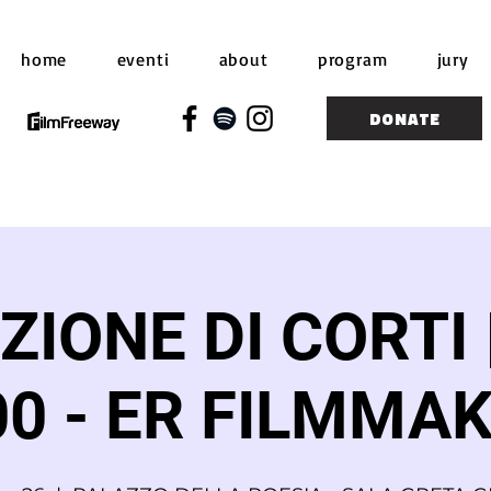
home
eventi
about
program
jury
DONATE
ZIONE DI CORTI 
00 - ER FILMMA