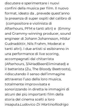
discutere e sperimentare i nuovi 
confini della musica per film. Il nuovo 
format, ideato da 
, prevede quest’anno 
la presenza di super ospiti del calibro di 
 (compositore e violinista di 
Afterhours, PFM e tanti altri) e 
 (Emmy 
and Grammy-winning producer, sound 
engineer di Johann Johannsson, Hildur 
Gudnadóttir, Nils Frahm, Moderat e 
tanti altri). I due artisti si esibiranno in 
una performance di live scoring, 
accompagnati dal chitarrista 
(Afterhours, 3/4HadBeenEliminated) e 
il batterista
 (Zu, The Bloody Beetroots), 
ridiscutendo il senso dell’immagine 
attraverso l’uso della loro musica, 
totalmente improvvisata e 
sonorizzando in diretta le immagini di 
alcuni dei più importanti film della 
storia del cinema scelti a loro 
insaputa.
Ludovico Di Martino
Rodrigo 