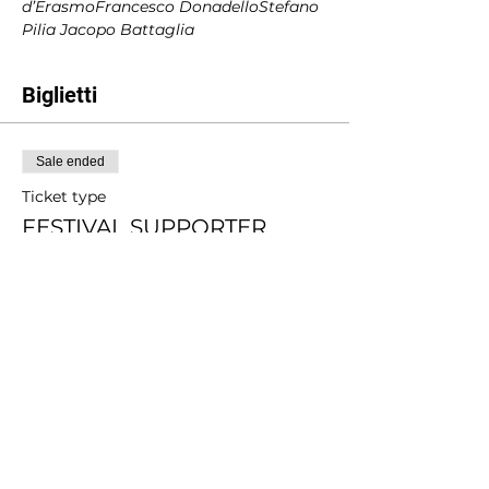
d’Erasmo
Francesco Donadello
Stefano 
Pilia
 Jacopo Battaglia
Biglietti
Sale ended
Ticket type
FESTIVAL SUPPORTER
More info
Price
Pay what you want
+Ticket service fee