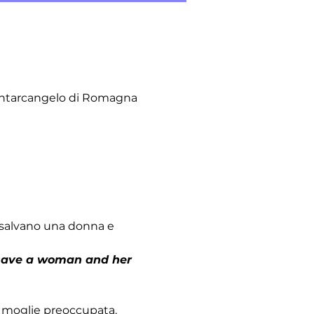
antarcangelo di Romagna
e salvano una donna e 
 save a woman and her 
a moglie preoccupata. 