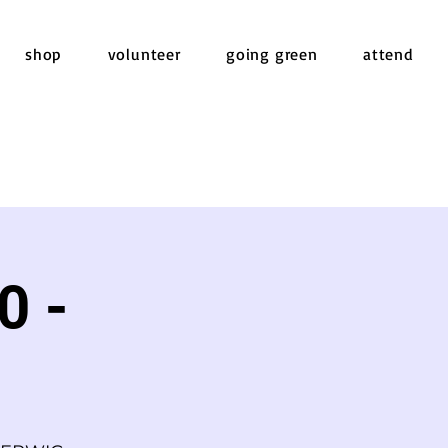
shop
volunteer
going green
attend
0 -