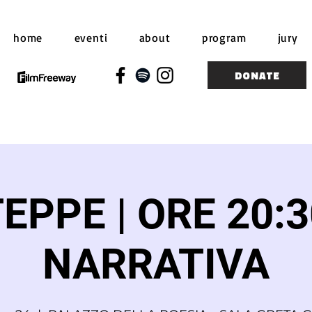
home
eventi
about
program
jury
DONATE
EPPE | ORE 20:3
NARRATIVA