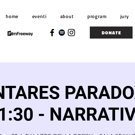
home
eventi
about
program
jury
DONATE
NTARES PARADOX
1:30 - NARRATI