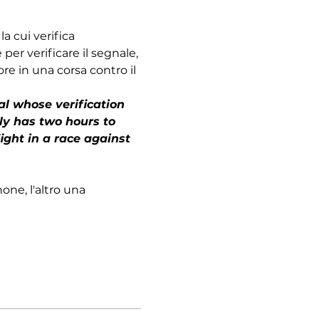
 cui verifica 
r verificare il segnale, 
re in una corsa contro il 
al whose verification 
y has two hours to 
ight in a race against 
ne, l'altro una 