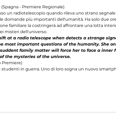
Spagna - Premiere Regionale) 
so un radiotelescopio quando rileva uno strano segnale la
e domande più importanti dell'umanità. Ha solo due ore pe
e familiare la costringerà ad affrontare una lotta interio
 misteri dell'universo.
ift at a radio telescope when detects a strange sign
e most important questions of the humanity. She onl
 suddent family matter will force her to face a inner f
 of the mysteries of the universe.
o Premiere) 
e studenti in guerra. Uno di loro sogna un nuovo smartpho