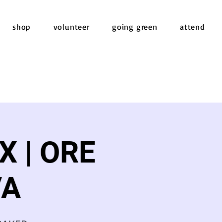
shop
volunteer
going green
attend
 | ORE
VA