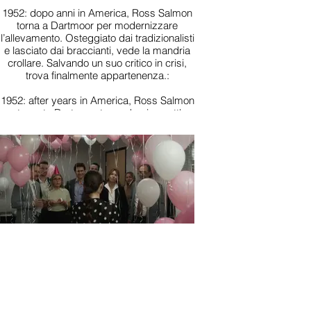
1952: dopo anni in America, Ross Salmon
torna a Dartmoor per modernizzare
l’allevamento. Osteggiato dai tradizionalisti
e lasciato dai braccianti, vede la mandria
crollare. Salvando un suo critico in crisi,
trova finalmente appartenenza.:
1952: after years in America, Ross Salmon
returns to Dartmoor to modernise cattle
farming. Shunned by traditional farmers
and deserted by his hands, his herd
falters—until he saves a fierce critic in a
crisis and finally finds belonging.
LUMPS (United States)
Maya Winkler INTERNATIONAL
PREMIERE