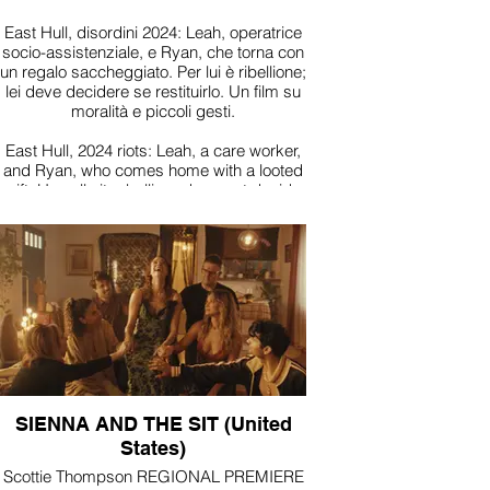
East Hull, disordini 2024: Leah, operatrice
socio-assistenziale, e Ryan, che torna con
un regalo saccheggiato. Per lui è ribellione;
lei deve decidere se restituirlo. Un film su
moralità e piccoli gesti.
East Hull, 2024 riots: Leah, a care worker,
and Ryan, who comes home with a looted
gift. He calls it rebellion; she must decide
whether to return it. A story of morality and
small acts.
SIENNA AND THE SIT (United
States)
Scottie Thompson REGIONAL PREMIERE