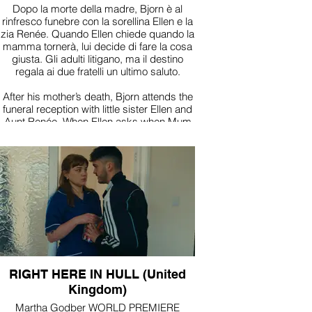
Dopo la morte della madre, Bjorn è al
rinfresco funebre con la sorellina Ellen e la
zia Renée. Quando Ellen chiede quando la
mamma tornerà, lui decide di fare la cosa
giusta. Gli adulti litigano, ma il destino
regala ai due fratelli un ultimo saluto.
After his mother’s death, Bjorn attends the
funeral reception with little sister Ellen and
Aunt Renée. When Ellen asks when Mum
will return, he tries to do what’s right. The
adults go nowhere, but fate grants the
siblings one last shared goodbye.
RIGHT HERE IN HULL (United
Kingdom)
Martha Godber WORLD PREMIERE