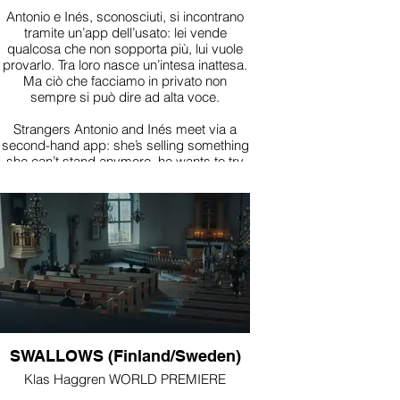
Antonio e Inés, sconosciuti, si incontrano
tramite un’app dell’usato: lei vende
qualcosa che non sopporta più, lui vuole
provarlo. Tra loro nasce un’intesa inattesa.
Ma ciò che facciamo in privato non
sempre si può dire ad alta voce.
Strangers Antonio and Inés meet via a
second-hand app: she’s selling something
she can’t stand anymore, he wants to try
it. An unexpected understanding sparks—
yet private desires aren’t always easy to
admit.
SWALLOWS (Finland/Sweden)
Klas Haggren WORLD PREMIERE