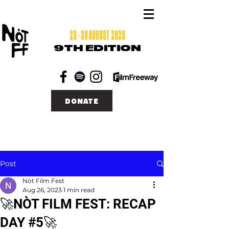
26 - 30 AUGUST 2026
9TH EDITION
DONATE
Post
Nòt Film Fest
Aug 26, 2023
1 min read
🚀NÒT FILM FEST: RECAP
DAY #5🚀